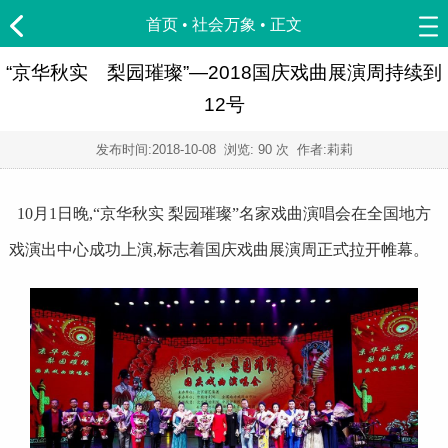
首页
•
社会万象
• 正文
“京华秋实 梨园璀璨”—2018国庆戏曲展演周持续到
12号
发布时间:
2018-10-08
浏览:
90 次 作者:莉莉
10月1日晚,“京华秋实 梨园璀璨”名家戏曲演唱会在全国地方
戏演出中心成功上演,标志着国庆戏曲展演周正式拉开帷幕。