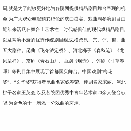
周,就是为了能够更好地为各院团提供精品剧目舞台呈现的机
会,为广大观众奉献精彩绝伦的戏曲盛宴。戏曲周参演剧目由
近年来活跃在舞台上艺术性、时代感俱佳的现代戏精品剧目,
以及常演不衰的优秀传统剧目组成,横跨昆、京、评、梆、曲
五大剧种。昆曲《飞夺泸定桥》、河北梆子《春秋笔》《龙
凤呈祥》、京剧《青石山》、曲剧《烟壶》、评剧《寸草春
晖》等剧目集中展现于首都国庆舞台。中国戏剧“梅花
奖”、“文华奖”获得者昆曲名家魏春荣、评剧名家宋丽、河北
梆子名家王英会,以及各院团优秀中青年艺术家20余人登台献
唱,为金色的十一增添一分戏曲的斑斓。